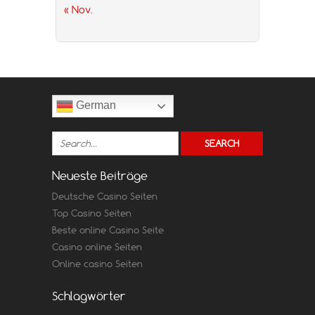
« Nov.
German
Neueste Beiträge
Deutsche Casino Seiten
Top Casino Seiten
Beste online Casino Seite
Casino online Seiten
Online casino Seiten
Schlagwörter