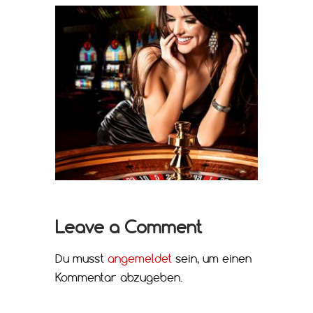
Leave a Comment
Du musst
angemeldet
sein, um einen
Kommentar abzugeben.