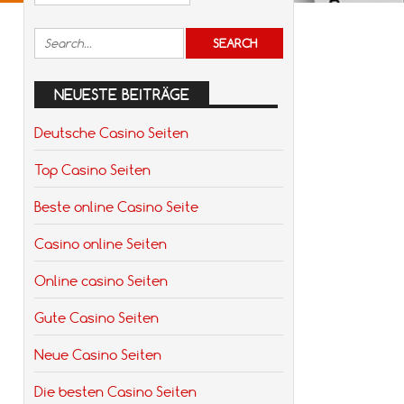
NEUESTE BEITRÄGE
Deutsche Casino Seiten
Top Casino Seiten
Beste online Casino Seite
Casino online Seiten
Online casino Seiten
Gute Casino Seiten
Neue Casino Seiten
Die besten Casino Seiten