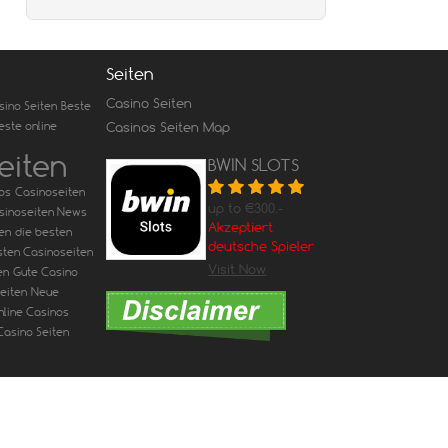
Seiten
Casino Seiten
sino Seiten
Beste
este online
Casinos Seiten Map
eiten
BWIN SLOTS
os
Casinoseiten
up to €300.-
sinoseiten News
Akzeptiert
en
die besten
deutsche Spieler
sten Casinoseiten
Visit Now
en
Gute Casino
eiten
Neue
nline Casinos
Casino Seiten