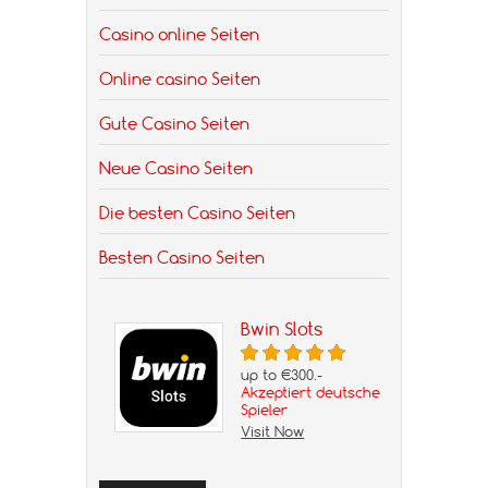
Casino online Seiten
Online casino Seiten
Gute Casino Seiten
Neue Casino Seiten
Die besten Casino Seiten
Besten Casino Seiten
Bwin Slots
up to €300.-
Akzeptiert deutsche
Spieler
Visit Now