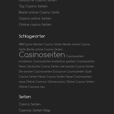
Deutsche Casino Seiten
Top Casino Seiten
Beste online Casino Seite
Casino online Seiten
Online casino Seiten
Schlagwörter
888Casino
Besten Casino Seiten
Beste online Casino
Seite
Beste online Casino Seiten
Casinoseiten
Casinoseiten
kostenlos
Casinoseiten kostenlos spielen
Casinoseiten
News
Deutsche Casino Seiten
die besten Casino Seiten
Die besten Casinoseiten
Exclusive Casinoseiten
Gute
Casino Seiten
Neue Casino Seiten
Neue Casinoseiten
neue Online Casinos
Onlinecasino
Online Casino Seiten
Online Casinos neu
Seiten
Casino Seiten
Casinos Seiten Map