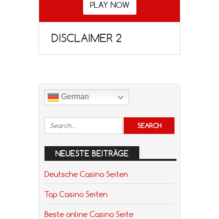
PLAY NOW
DISCLAIMER 2
German
NEUESTE BEITRÄGE
Deutsche Casino Seiten
Top Casino Seiten
Beste online Casino Seite