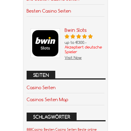
Besten Casino Seiten
Bwin Slots
up to €300.-
Akzeptiert deutsche
Spieler
Visit Now
SEITEN
Casino Seiten
Casinos Seiten Map
SCHLAGWÖRTER
888Casino
Besten Casino Seiten
Beste online