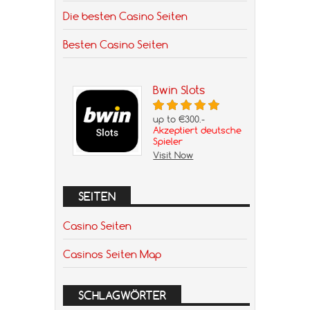
Die besten Casino Seiten
Besten Casino Seiten
Bwin Slots
up to €300.-
Akzeptiert deutsche
Spieler
Visit Now
SEITEN
Casino Seiten
Casinos Seiten Map
SCHLAGWÖRTER