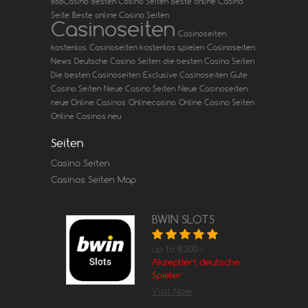
888Casino
Besten Casino Seiten
Beste online Casino
Seite
Beste online Casino Seiten
Casinoseiten
Casinoseiten
kostenlos
Casinoseiten kostenlos spielen
Casinoseiten
News
Deutsche Casino Seiten
die besten Casino Seiten
Die besten Casinoseiten
Exclusive Casinoseiten
Gute
Casino Seiten
Neue Casino Seiten
Neue Casinoseiten
neue Online Casinos
Onlinecasino
Online Casino Seiten
Online Casinos neu
Seiten
Casino Seiten
Casinos Seiten Map
BWIN SLOTS
up to €300.-
Akzeptiert deutsche
Spieler
Visit Now