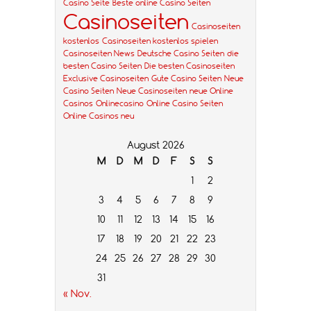
Casino Seite
Beste online Casino Seiten
Casinoseiten
Casinoseiten
kostenlos
Casinoseiten kostenlos spielen
Casinoseiten News
Deutsche Casino Seiten
die
besten Casino Seiten
Die besten Casinoseiten
Exclusive Casinoseiten
Gute Casino Seiten
Neue
Casino Seiten
Neue Casinoseiten
neue Online
Casinos
Onlinecasino
Online Casino Seiten
Online Casinos neu
August 2026
M
D
M
D
F
S
S
1
2
3
4
5
6
7
8
9
10
11
12
13
14
15
16
17
18
19
20
21
22
23
24
25
26
27
28
29
30
31
« Nov.