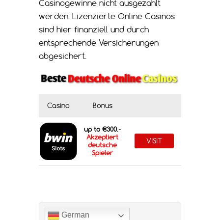
Casinogewinne nicht ausgezahlt
werden. Lizenzierte Online Casinos
sind hier finanziell und durch
entsprechende Versicherungen
abgesichert.
Casino
Bonus
up to €300.-
Akzeptiert
VISIT
deutsche
Spieler
German