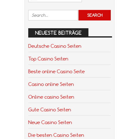
NEUESTE BEITRÄGE
Deutsche Casino Seiten
Top Casino Seiten
Beste online Casino Seite
Casino online Seiten
Online casino Seiten
Gute Casino Seiten
Neue Casino Seiten
Die besten Casino Seiten