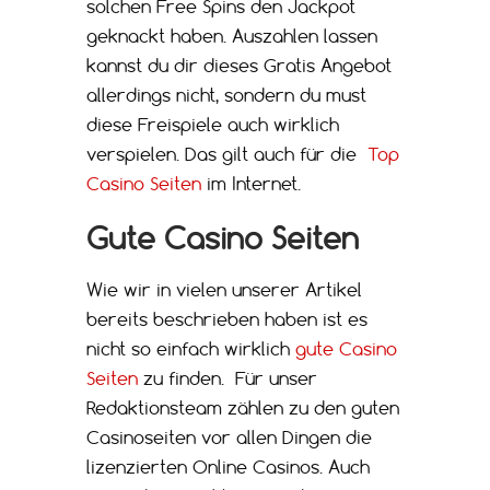
solchen Free Spins den Jackpot
geknackt haben. Auszahlen lassen
kannst du dir dieses Gratis Angebot
allerdings nicht, sondern du must
diese Freispiele auch wirklich
verspielen. Das gilt auch für die
Top
Casino Seiten
im Internet.
Gute Casino Seiten
Wie wir in vielen unserer Artikel
bereits beschrieben haben ist es
nicht so einfach wirklich
gute Casino
Seiten
zu finden. Für unser
Redaktionsteam zählen zu den guten
Casinoseiten vor allen Dingen die
lizenzierten Online Casinos. Auch