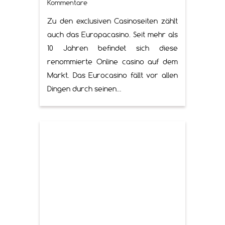
Kommentare
Zu den exclusiven Casinoseiten zählt
auch das Europacasino. Seit mehr als
10 Jahren befindet sich diese
renommierte Online casino auf dem
Markt. Das Eurocasino fällt vor allen
Dingen durch seinen…