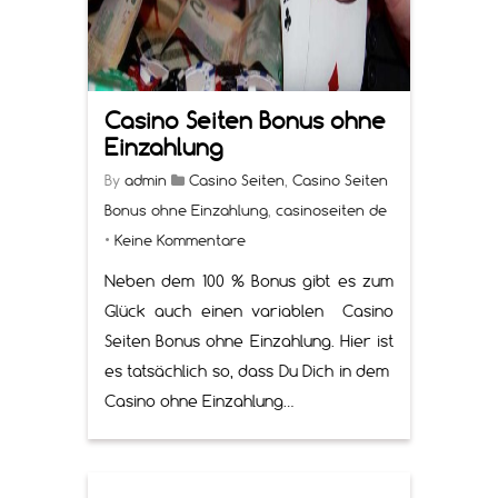
Casino Seiten Bonus ohne
Einzahlung
By
admin
Casino Seiten
,
Casino Seiten
Bonus ohne Einzahlung
,
casinoseiten de
•
Keine Kommentare
Neben dem 100 % Bonus gibt es zum
Glück auch einen variablen Casino
Seiten Bonus ohne Einzahlung. Hier ist
es tatsächlich so, dass Du Dich in dem
Casino ohne Einzahlung…