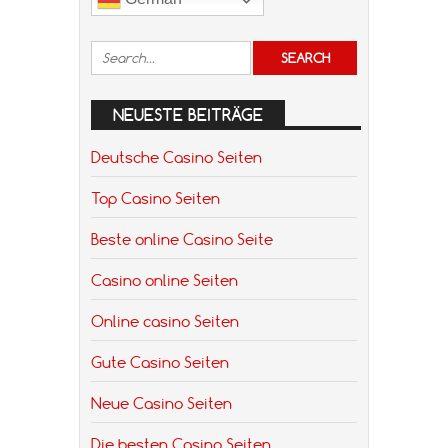
NEUESTE BEITRÄGE
Deutsche Casino Seiten
Top Casino Seiten
Beste online Casino Seite
Casino online Seiten
Online casino Seiten
Gute Casino Seiten
Neue Casino Seiten
Die besten Casino Seiten