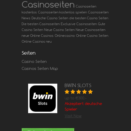
Casinoseiten
Casinoseiten
kostenlos
Casinoseiten kostenlos spielen
Casinoseiten
News
Deutsche Casino Seiten
die besten Casino Seiten
Die besten Casinoseiten
Exclusive Casinoseiten
Gute
Casino Seiten
Neue Casino Seiten
Neue Casinoseiten
neue Online Casinos
Onlinecasino
Online Casino Seiten
Online Casinos neu
Seiten
Casino Seiten
Casinos Seiten Map
BWIN SLOTS
up to €300.-
Akzeptiert deutsche
Spieler
Visit Now