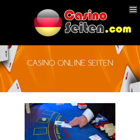
CASINO ONLINE SEITEN