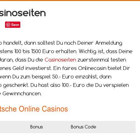
sinoseiten
Save
o handelt, dann solltest Du nach Deiner Anmeldung
ens 100 bis 1500 Euro erhalten. Wichtig ist, dass Deine
daran, dass Du die
Casinoseiten
zuersteinmal testen
es Geld investierst. Ein faires Onlinecasin bietet Dir
wenn Du zum beispiel 50.- Euro einzahlst, dann
geschenkt. Du hast also 100.- Euro die Du verspielen
ne Gewinnchancen.
Bonus
Bonus Code