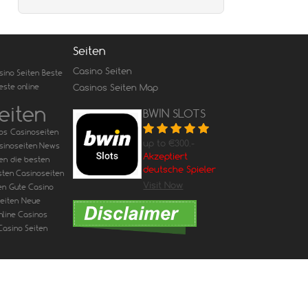
Seiten
Casino Seiten
sino Seiten
Beste
este online
Casinos Seiten Map
eiten
BWIN SLOTS
os
Casinoseiten
up to €300.-
sinoseiten News
Akzeptiert
en
die besten
deutsche Spieler
sten Casinoseiten
Visit Now
en
Gute Casino
eiten
Neue
nline Casinos
Casino Seiten