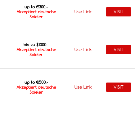
up to €300.-
Use Link
VISIT
Akzeptiert deutsche
Spieler
bis zu $1000.-
Use Link
VISIT
Akzeptiert deutsche
Spieler
up to €500.-
Use Link
VISIT
Akzeptiert deutsche
Spieler