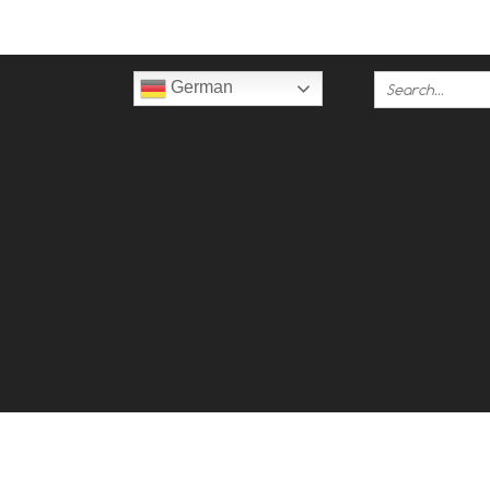
German