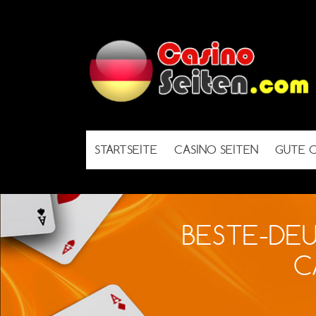
STARTSEITE
CASINO SEITEN
GUTE C
BESTE-DE
C