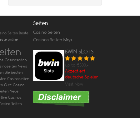
Seiten
Casino Seiten
sino Seiten
Beste
este online
Casinos Seiten Map
eiten
BWIN SLOTS
os
Casinoseiten
up to €300.-
sinoseiten News
Akzeptiert
en
die besten
deutsche Spieler
sten Casinoseiten
Visit Now
en
Gute Casino
eiten
Neue
nline Casinos
Casino Seiten