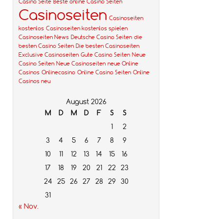
Casino Seite
Beste online Casino Seiten
Casinoseiten
Casinoseiten
kostenlos
Casinoseiten kostenlos spielen
Casinoseiten News
Deutsche Casino Seiten
die
besten Casino Seiten
Die besten Casinoseiten
Exclusive Casinoseiten
Gute Casino Seiten
Neue
Casino Seiten
Neue Casinoseiten
neue Online
Casinos
Onlinecasino
Online Casino Seiten
Online
Casinos neu
August 2026
M
D
M
D
F
S
S
1
2
3
4
5
6
7
8
9
10
11
12
13
14
15
16
17
18
19
20
21
22
23
24
25
26
27
28
29
30
31
« Nov.