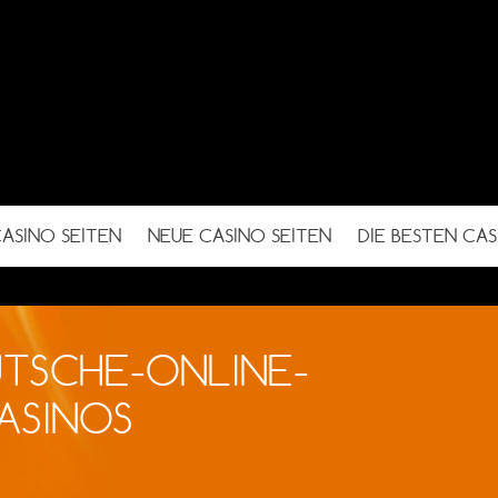
ASINO SEITEN
NEUE CASINO SEITEN
DIE BESTEN CAS
UTSCHE-ONLINE-
ASINOS