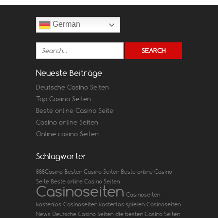
German
Neueste Beiträge
Deutsche Casino Seiten
Top Casino Seiten
Beste online Casino Seite
Casino online Seiten
Online casino Seiten
Schlagwörter
888Casino
Besten Casino Seiten
Beste online Casino
Seite
Beste online Casino Seiten
Casinoseiten
Casinoseiten
kostenlos
Casinoseiten kostenlos spielen
Casinoseiten
News
Deutsche Casino Seiten
die besten Casino Seiten