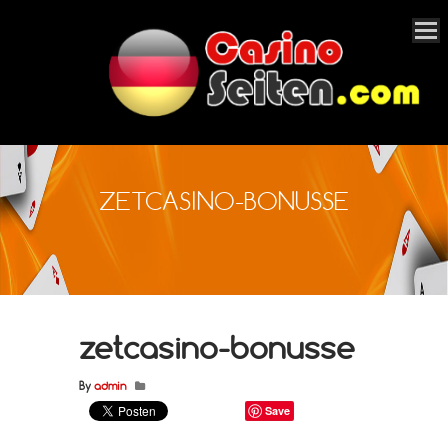
ZETCASINO-BONUSSE
zetcasino-bonusse
By
admin
Save