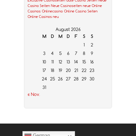
Exclusive Casinoseiten
Gute Casino Seiten
Neue
Casino Seiten
Neue Casinoseiten
neue Online
Casinos
Onlinecasino
Online Casino Seiten
Online Casinos neu
August 2026
M
D
M
D
F
S
S
1
2
3
4
5
6
7
8
9
10
11
12
13
14
15
16
17
18
19
20
21
22
23
24
25
26
27
28
29
30
31
« Nov.
German