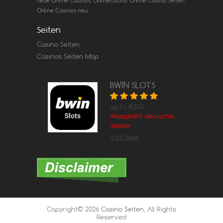
neue Online Casinos
Onlinecasino
Online Casino Seiten
Online Casinos neu
Seiten
Casino Seiten
Casinos Seiten Map
BWIN SLOTS
up to €300.-
Akzeptiert deutsche
Spieler
Visit Now
Copyright© 2026
Casino Seiten
, All Rights
Reserved